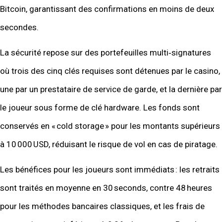
Bitcoin, garantissant des confirmations en moins de deux
secondes.
La sécurité repose sur des portefeuilles multi‑signatures
où trois des cinq clés requises sont détenues par le casino,
une par un prestataire de service de garde, et la dernière par
le joueur sous forme de clé hardware. Les fonds sont
conservés en « cold storage » pour les montants supérieurs
à 10 000 USD, réduisant le risque de vol en cas de piratage.
Les bénéfices pour les joueurs sont immédiats : les retraits
sont traités en moyenne en 30 seconds, contre 48 heures
pour les méthodes bancaires classiques, et les frais de