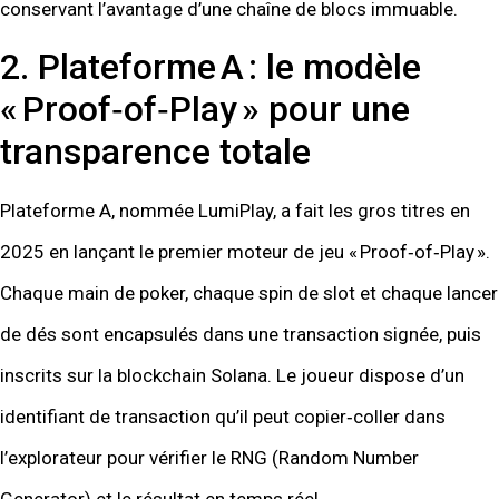
conservant l’avantage d’une chaîne de blocs immuable.
2. Plateforme A : le modèle
« Proof‑of‑Play » pour une
transparence totale
Plateforme A, nommée LumiPlay, a fait les gros titres en
2025 en lançant le premier moteur de jeu « Proof‑of‑Play ».
Chaque main de poker, chaque spin de slot et chaque lancer
de dés sont encapsulés dans une transaction signée, puis
inscrits sur la blockchain Solana. Le joueur dispose d’un
identifiant de transaction qu’il peut copier‑coller dans
l’explorateur pour vérifier le RNG (Random Number