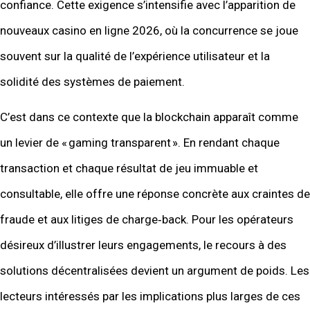
confiance. Cette exigence s’intensifie avec l’apparition de
nouveaux casino en ligne 2026, où la concurrence se joue
souvent sur la qualité de l’expérience utilisateur et la
solidité des systèmes de paiement.
C’est dans ce contexte que la blockchain apparaît comme
un levier de « gaming transparent ». En rendant chaque
transaction et chaque résultat de jeu immuable et
consultable, elle offre une réponse concrète aux craintes de
fraude et aux litiges de charge‑back. Pour les opérateurs
désireux d’illustrer leurs engagements, le recours à des
solutions décentralisées devient un argument de poids. Les
lecteurs intéressés par les implications plus larges de ces