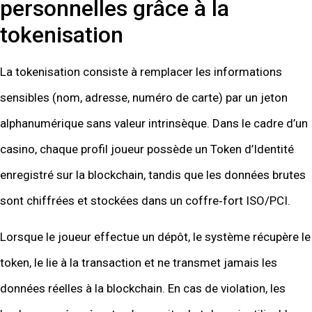
personnelles grâce à la
tokenisation
La tokenisation consiste à remplacer les informations
sensibles (nom, adresse, numéro de carte) par un jeton
alphanumérique sans valeur intrinsèque. Dans le cadre d’un
casino, chaque profil joueur possède un Token d’Identité
enregistré sur la blockchain, tandis que les données brutes
sont chiffrées et stockées dans un coffre‑fort ISO/PCI.
Lorsque le joueur effectue un dépôt, le système récupère le
token, le lie à la transaction et ne transmet jamais les
données réelles à la blockchain. En cas de violation, les