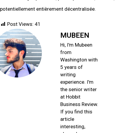
potentiellement entièrement décentralisée.
Post Views:
41
MUBEEN
Hi, I'm Mubeen
from
Washington with
5 years of
writing
experience. I'm
the senior writer
at Hobbit
Business Review.
If you find this
article
interesting,