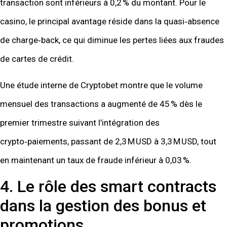
transaction sont inférieurs à 0,2 % du montant. Pour le
casino, le principal avantage réside dans la quasi‑absence
de charge‑back, ce qui diminue les pertes liées aux fraudes
de cartes de crédit.
Une étude interne de Cryptobet montre que le volume
mensuel des transactions a augmenté de 45 % dès le
premier trimestre suivant l’intégration des
crypto‑paiements, passant de 2,3 M USD à 3,3 M USD, tout
en maintenant un taux de fraude inférieur à 0,03 %.
4. Le rôle des smart contracts
dans la gestion des bonus et
promotions