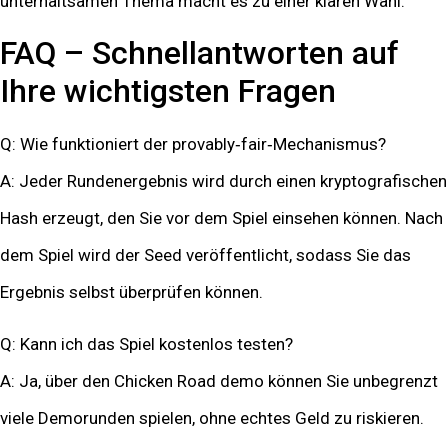
unterhaltsamen Thema macht es zu einer klaren Wahl.
FAQ – Schnellantworten auf
Ihre wichtigsten Fragen
Q: Wie funktioniert der provably‑fair‑Mechanismus?
A: Jeder Rundenergebnis wird durch einen kryptografischen
Hash erzeugt, den Sie vor dem Spiel einsehen können. Nach
dem Spiel wird der Seed veröffentlicht, sodass Sie das
Ergebnis selbst überprüfen können.
Q: Kann ich das Spiel kostenlos testen?
A: Ja, über den Chicken Road demo können Sie unbegrenzt
viele Demorunden spielen, ohne echtes Geld zu riskieren.