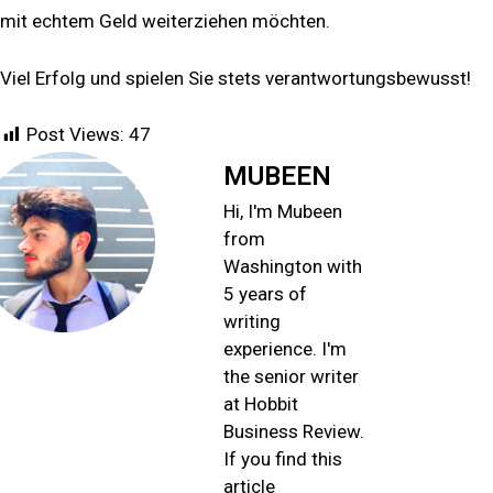
mit echtem Geld weiterziehen möchten.
Viel Erfolg und spielen Sie stets verantwortungsbewusst!
Post Views:
47
MUBEEN
Hi, I'm Mubeen
from
Washington with
5 years of
writing
experience. I'm
the senior writer
at Hobbit
Business Review.
If you find this
article