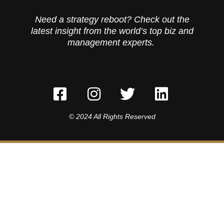
Need a strategy reboot? Check out the
latest insight from the world’s top biz and
management experts.
© 2024 All Rights Reserved