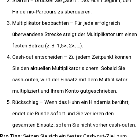
Starten – Drücken Sie „Start“. Das Huhn beginnt, den
Hindernis‑Parcours zu überqueren.
Multiplikator beobachten – Für jede erfolgreich
überwandene Strecke steigt der Multiplikator um einen
festen Betrag (z. B. 1,5×, 2×, …).
Cash‑out entscheiden – Zu jedem Zeitpunkt können
Sie den aktuellen Multiplikator sichern. Sobald Sie
cash‑outen, wird der Einsatz mit dem Multiplikator
multipliziert und Ihrem Konto gutgeschrieben.
Rückschlag – Wenn das Huhn ein Hindernis berührt,
endet die Runde sofort und Sie verlieren den
gesamten Einsatz, sofern Sie nicht vorher cash‑outen.
Pro Tipp:
Setzen Sie sich ein festes Cash‑out‑Ziel, zum