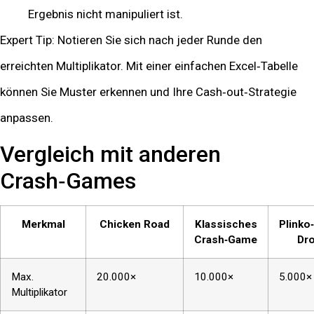
Ergebnis nicht manipuliert ist.
Expert Tip: Notieren Sie sich nach jeder Runde den
erreichten Multiplikator. Mit einer einfachen Excel‑Tabelle
können Sie Muster erkennen und Ihre Cash‑out‑Strategie
anpassen.
Vergleich mit anderen
Crash‑Games
Merkmal
Chicken Road
Klassisches
Plinko
Crash‑Game
Dr
Max.
20.000×
10.000×
5.000×
Multiplikator