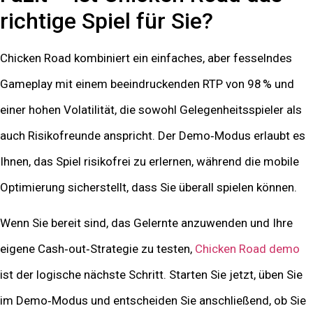
richtige Spiel für Sie?
Chicken Road kombiniert ein einfaches, aber fesselndes
Gameplay mit einem beeindruckenden RTP von 98 % und
einer hohen Volatilität, die sowohl Gelegenheitsspieler als
auch Risikofreunde anspricht. Der Demo‑Modus erlaubt es
Ihnen, das Spiel risikofrei zu erlernen, während die mobile
Optimierung sicherstellt, dass Sie überall spielen können.
Wenn Sie bereit sind, das Gelernte anzuwenden und Ihre
eigene Cash‑out‑Strategie zu testen,
Chicken Road demo
ist der logische nächste Schritt. Starten Sie jetzt, üben Sie
im Demo‑Modus und entscheiden Sie anschließend, ob Sie