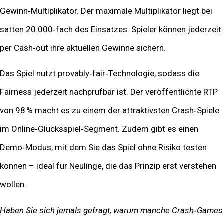
Gewinn‑Multiplikator. Der maximale Multiplikator liegt bei
satten 20.000‑fach des Einsatzes. Spieler können jederzeit
per Cash‑out ihre aktuellen Gewinne sichern.
Das Spiel nutzt provably‑fair‑Technologie, sodass die
Fairness jederzeit nachprüfbar ist. Der veröffentlichte RTP
von 98 % macht es zu einem der attraktivsten Crash‑Spiele
im Online‑Glücksspiel‑Segment. Zudem gibt es einen
Demo‑Modus, mit dem Sie das Spiel ohne Risiko testen
können – ideal für Neulinge, die das Prinzip erst verstehen
wollen.
Haben Sie sich jemals gefragt, warum manche Crash‑Games