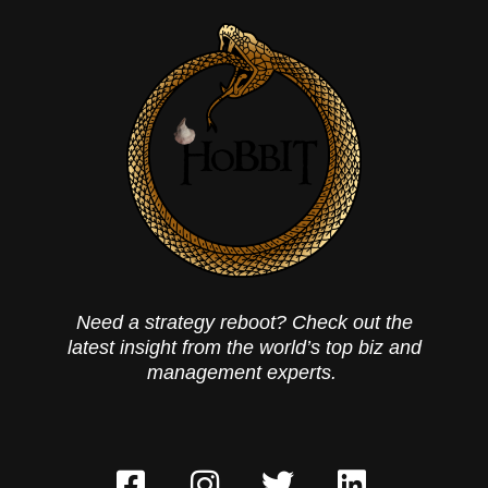
Need a strategy reboot? Check out the
latest insight from the world’s top biz and
management experts.