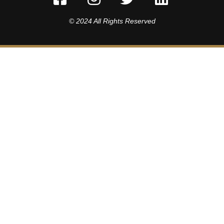
© 2024 All Rights Reserved