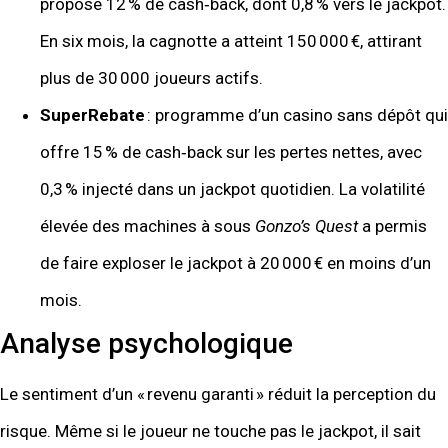
propose 12 % de cash‑back, dont 0,8 % vers le jackpot.
En six mois, la cagnotte a atteint 150 000 €, attirant
plus de 30 000 joueurs actifs.
SuperRebate
: programme d’un casino sans dépôt qui
offre 15 % de cash‑back sur les pertes nettes, avec
0,3 % injecté dans un jackpot quotidien. La volatilité
élevée des machines à sous
Gonzo’s Quest
a permis
de faire exploser le jackpot à 20 000 € en moins d’un
mois.
Analyse psychologique
Le sentiment d’un « revenu garanti » réduit la perception du
risque. Même si le joueur ne touche pas le jackpot, il sait