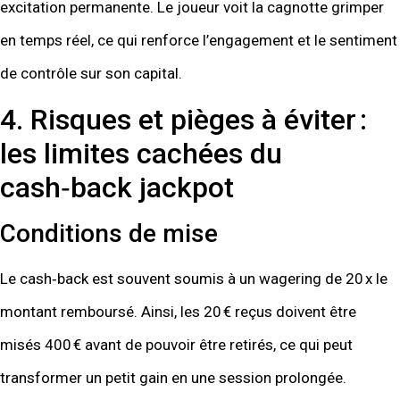
excitation permanente. Le joueur voit la cagnotte grimper
en temps réel, ce qui renforce l’engagement et le sentiment
de contrôle sur son capital.
4. Risques et pièges à éviter :
les limites cachées du
cash‑back jackpot
Conditions de mise
Le cash‑back est souvent soumis à un wagering de 20 x le
montant remboursé. Ainsi, les 20 € reçus doivent être
misés 400 € avant de pouvoir être retirés, ce qui peut
transformer un petit gain en une session prolongée.