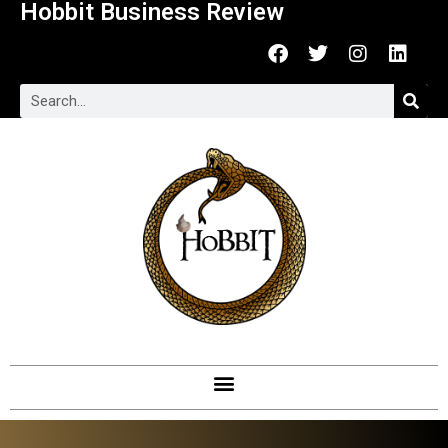
Hobbit Business Review