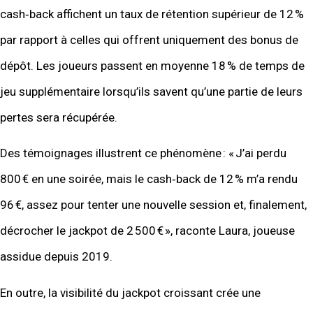
cash‑back affichent un taux de rétention supérieur de 12 %
par rapport à celles qui offrent uniquement des bonus de
dépôt. Les joueurs passent en moyenne 18 % de temps de
jeu supplémentaire lorsqu’ils savent qu’une partie de leurs
pertes sera récupérée.
Des témoignages illustrent ce phénomène : « J’ai perdu
800 € en une soirée, mais le cash‑back de 12 % m’a rendu
96 €, assez pour tenter une nouvelle session et, finalement,
décrocher le jackpot de 2 500 € », raconte Laura, joueuse
assidue depuis 2019.
En outre, la visibilité du jackpot croissant crée une