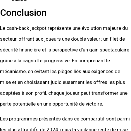
Conclusion
Le cash‑back jackpot représente une évolution majeure du
secteur, offrant aux joueurs une double valeur : un filet de
sécurité financière et la perspective d’un gain spectaculaire
grâce à la cagnotte progressive. En comprenant le
mécanisme, en évitant les pièges liés aux exigences de
mise et en choisissant judicieusement les offres les plus
adaptées à son profil, chaque joueur peut transformer une
perte potentielle en une opportunité de victoire.
Les programmes présentés dans ce comparatif sont parmi
les plus attractifs de 2024, mais la vigilance reste de mise.