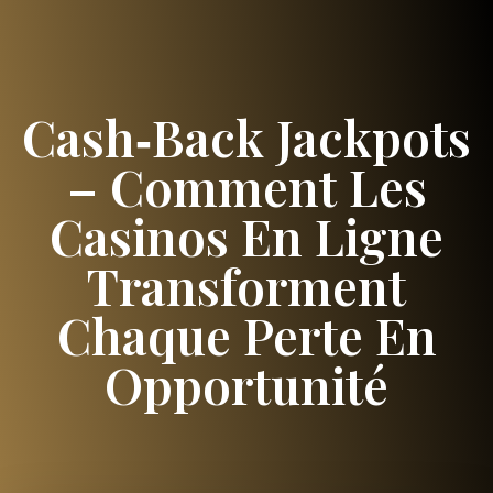
Cash‑Back Jackpots
– Comment Les
Casinos En Ligne
Transforment
Chaque Perte En
Opportunité