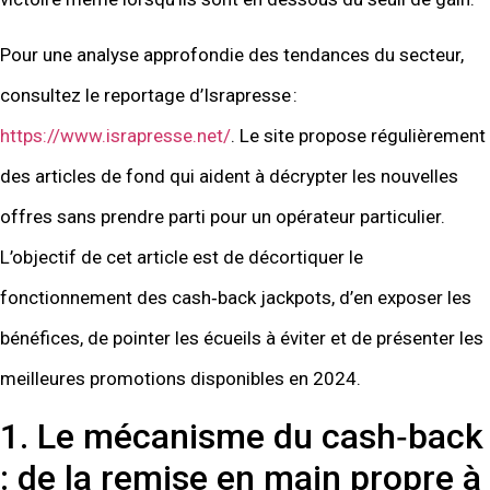
Pour une analyse approfondie des tendances du secteur,
consultez le reportage d’Israpresse :
https://www.israpresse.net/
. Le site propose régulièrement
des articles de fond qui aident à décrypter les nouvelles
offres sans prendre parti pour un opérateur particulier.
L’objectif de cet article est de décortiquer le
fonctionnement des cash‑back jackpots, d’en exposer les
bénéfices, de pointer les écueils à éviter et de présenter les
meilleures promotions disponibles en 2024.
1. Le mécanisme du cash‑back
: de la remise en main propre à