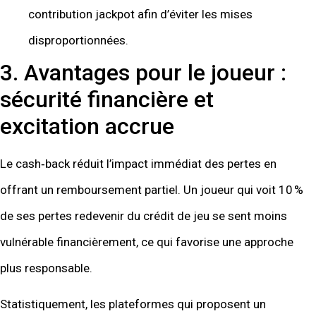
contribution jackpot afin d’éviter les mises
disproportionnées.
3. Avantages pour le joueur :
sécurité financière et
excitation accrue
Le cash‑back réduit l’impact immédiat des pertes en
offrant un remboursement partiel. Un joueur qui voit 10 %
de ses pertes redevenir du crédit de jeu se sent moins
vulnérable financièrement, ce qui favorise une approche
plus responsable.
Statistiquement, les plateformes qui proposent un