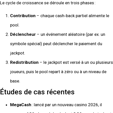
Le cycle de croissance se déroule en trois phases :
Contribution
– chaque cash‑back partiel alimente le
pool.
Déclencheur
– un événement aléatoire (par ex. un
symbole spécial) peut déclencher le paiement du
jackpot.
Redistribution
– le jackpot est versé à un ou plusieurs
joueurs, puis le pool repart à zéro ou à un niveau de
base.
Études de cas récentes
MegaCash
: lancé par un nouveau casino 2026, il