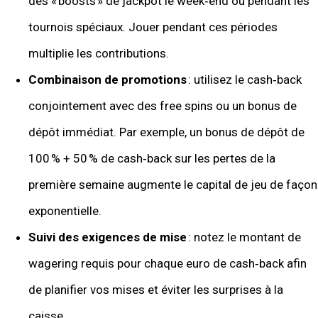
des « boosts » de jackpot le week‑end ou pendant les
tournois spéciaux. Jouer pendant ces périodes
multiplie les contributions.
Combinaison de promotions
: utilisez le cash‑back
conjointement avec des free spins ou un bonus de
dépôt immédiat. Par exemple, un bonus de dépôt de
100 % + 50 % de cash‑back sur les pertes de la
première semaine augmente le capital de jeu de façon
exponentielle.
Suivi des exigences de mise
: notez le montant de
wagering requis pour chaque euro de cash‑back afin
de planifier vos mises et éviter les surprises à la
caisse.