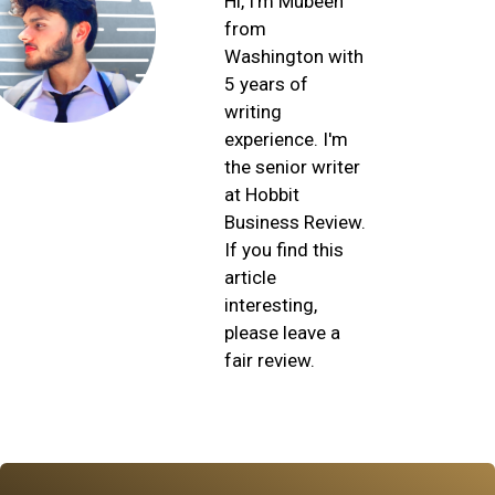
Hi, I'm Mubeen
from
Washington with
5 years of
writing
experience. I'm
the senior writer
at Hobbit
Business Review.
If you find this
article
interesting,
please leave a
fair review.