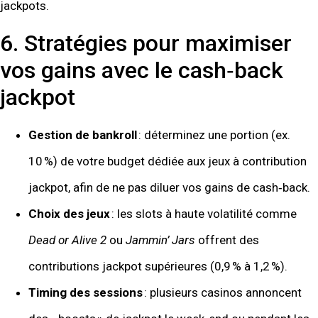
jackpots.
6. Stratégies pour maximiser
vos gains avec le cash‑back
jackpot
Gestion de bankroll
: déterminez une portion (ex.
10 %) de votre budget dédiée aux jeux à contribution
jackpot, afin de ne pas diluer vos gains de cash‑back.
Choix des jeux
: les slots à haute volatilité comme
Dead or Alive 2
ou
Jammin’ Jars
offrent des
contributions jackpot supérieures (0,9 % à 1,2 %).
Timing des sessions
: plusieurs casinos annoncent