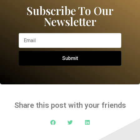
Subscribe To Our
Newsletter
Submit
Share this post with your friends