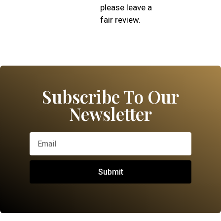
please leave a
fair review.
Subscribe To Our
Newsletter
Submit