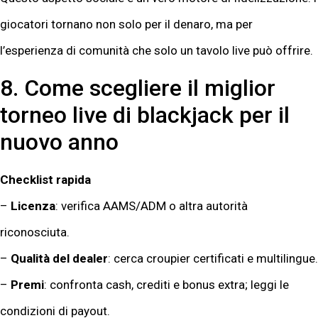
giocatori tornano non solo per il denaro, ma per
l’esperienza di comunità che solo un tavolo live può offrire.
8. Come scegliere il miglior
torneo live di blackjack per il
nuovo anno
Checklist rapida
–
Licenza
: verifica AAMS/ADM o altra autorità
riconosciuta.
–
Qualità del dealer
: cerca croupier certificati e multilingue.
–
Premi
: confronta cash, crediti e bonus extra; leggi le
condizioni di payout.