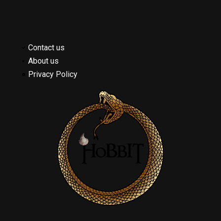
Contact us
About us
Privacy Policy