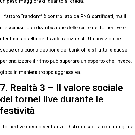
un peso maggiore di quanto si creda.
Il fattore “random” è controllato da RNG certificati, ma il
meccanismo di distribuzione delle carte nei tornei live è
identico a quello dei tavoli tradizionali. Un novizio che
segue una buona gestione del bankroll e sfrutta le pause
per analizzare il ritmo può superare un esperto che, invece,
gioca in maniera troppo aggressiva.
7. Realtà 3 – Il valore sociale
dei tornei live durante le
festività
I tornei live sono diventati veri hub sociali. La chat integrata