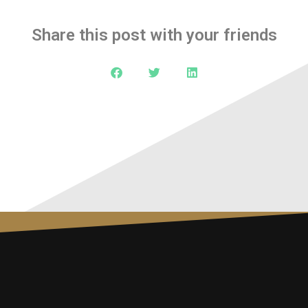
Share this post with your friends