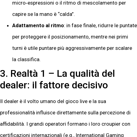
micro‑espressioni o il ritmo di mescolamento per
capire se la mano è “calda”.
Adattamento al ritmo
: in fase finale, ridurre le puntate
per proteggere il posizionamento, mentre nei primi
turni è utile puntare più aggressivamente per scalare
la classifica.
3. Realtà 1 – La qualità del
dealer: il fattore decisivo
Il dealer è il volto umano del gioco live e la sua
professionalità influisce direttamente sulla percezione di
affidabilità. I grandi operatori formano i loro croupier con
certificazioni internazionali (e.g., International Gaming