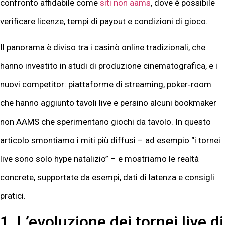
confronto affidabile come
siti non aams
, dove è possibile
verificare licenze, tempi di payout e condizioni di gioco.
Il panorama è diviso tra i casinò online tradizionali, che
hanno investito in studi di produzione cinematografica, e i
nuovi competitor: piattaforme di streaming, poker‑room
che hanno aggiunto tavoli live e persino alcuni bookmaker
non AAMS che sperimentano giochi da tavolo. In questo
articolo smontiamo i miti più diffusi – ad esempio “i tornei
live sono solo hype natalizio” – e mostriamo le realtà
concrete, supportate da esempi, dati di latenza e consigli
pratici.
1. L’evoluzione dei tornei live di