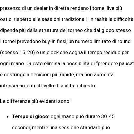
presenza di un dealer in diretta rendano i tornei live più
ostici rispetto alle sessioni tradizionali. In realtà la difficoltà
dipende più dalla struttura del torneo che dal gioco stesso.
I tornei prevedono buy‑in fissi, un numero limitato di round
(spesso 15‑20) e un clock che segna il tempo residuo per
ogni mano. Questo elimina la possibilità di “prendere pausa”
e costringe a decisioni più rapide, ma non aumenta
intrinsecamente il livello di abilità richiesto.
Le differenze più evidenti sono:
Tempo di gioco
: ogni mano può durare 30‑45
secondi, mentre una sessione standard può