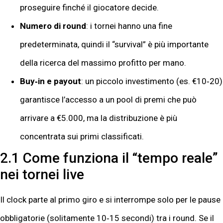
proseguire finché il giocatore decide.
Numero di round
: i tornei hanno una fine
predeterminata, quindi il “survival” è più importante
della ricerca del massimo profitto per mano.
Buy‑in e payout
: un piccolo investimento (es. €10‑20)
garantisce l’accesso a un pool di premi che può
arrivare a €5.000, ma la distribuzione è più
concentrata sui primi classificati.
2.1 Come funziona il “tempo reale”
nei tornei live
Il clock parte al primo giro e si interrompe solo per le pause
obbligatorie (solitamente 10‑15 secondi) tra i round. Se il