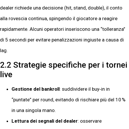
dealer richiede una decisione (hit, stand, double), il conto
alla rovescia continua, spingendo il giocatore a reagire
rapidamente. Alcuni operatori inseriscono una “tolleranza”
di 5 secondi per evitare penalizzazioni ingiuste a causa di
lag.
2.2 Strategie specifiche per i tornei
live
Gestione del bankroll
: suddividere il buy‑in in
“puntate” per round, evitando di rischiare più del 10 %
in una singola mano.
Lettura dei segnali del dealer
: osservare