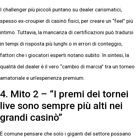
I challenger più piccoli puntano su dealer carismatici,
spesso ex‑croupier di casinò fisici, per creare un “feel” più
intimo. Tuttavia, la mancanza di certificazioni può tradursi
in tempi di risposta più lunghi o in errori di conteggio,
fattori che i giocatori esperti notano subito. In sintesi, la
qualità del dealer è il vero “cambio di marcia” tra un torneo
amatoriale e un’esperienza premium.
4. Mito 2 – “I premi dei tornei
live sono sempre più alti nei
grandi casinò”
È comune pensare che solo i giganti del settore possano