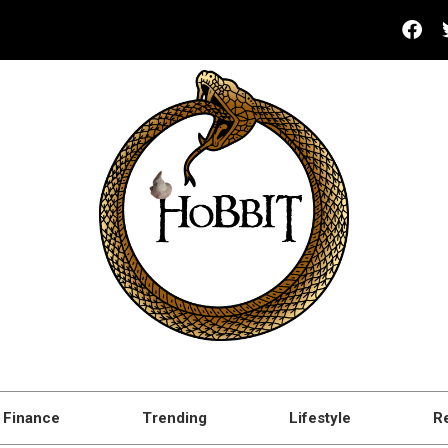
Finance
Trending
Lifestyle
R