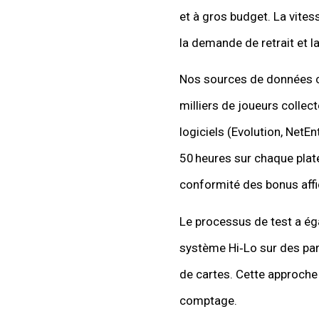
et à gros budget. La vitess
la demande de retrait et l
Nos sources de données co
milliers de joueurs collec
logiciels (Evolution, NetE
50 heures sur chaque platef
conformité des bonus affi
Le processus de test a ég
système Hi‑Lo sur des part
de cartes. Cette approche 
comptage.