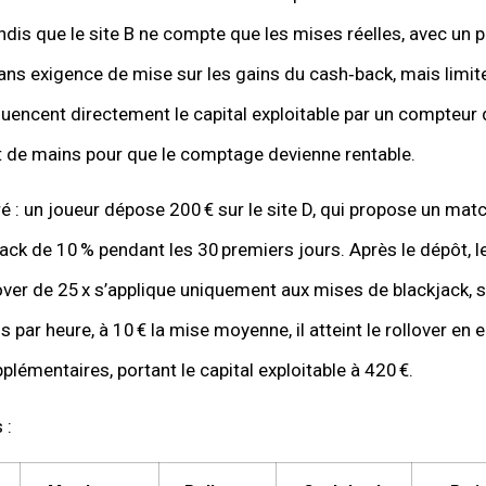
andis que le site B ne compte que les mises réelles, avec un p
sans exigence de mise sur les gains du cash‑back, mais limi
luencent directement le capital exploitable par un compteur 
 de mains pour que le comptage devienne rentable.
é : un joueur dépose 200 € sur le site D, qui propose un ma
ack de 10 % pendant les 30 premiers jours. Après le dépôt, l
ollover de 25 x s’applique uniquement aux mises de blackjack, 
 par heure, à 10 € la mise moyenne, il atteint le rollover en 
lémentaires, portant le capital exploitable à 420 €.
 :