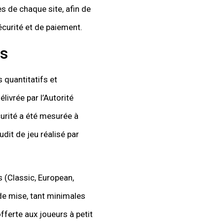
es de chaque site, afin de
écurité et de paiement.
és
 quantitatifs et
élivrée par l’Autorité
urité a été mesurée à
udit de jeu réalisé par
s (Classic, European,
de mise, tant minimales
fferte aux joueurs à petit