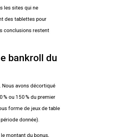
 les sites qui ne
nt des tablettes pour
les conclusions restent
le bankroll du
us. Nous avons décortiqué
00 % ou 150 % du premier
sous forme de jeux de table
 période donnée).
x le montant du bonus,