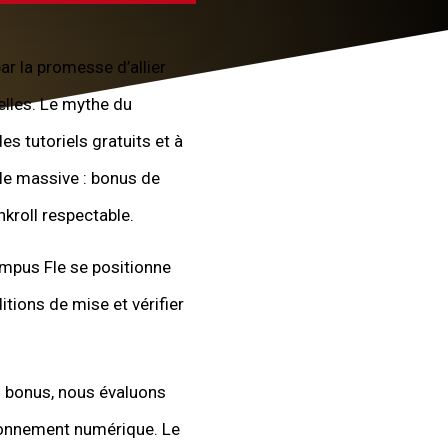
ar la promesse d’allier
elles. Le mythe du
s tutoriels gratuits et à
e massive : bonus de
nkroll respectable.
Campus Fle se positionne
tions de mise et vérifier
s bonus, nous évaluons
ironnement numérique. Le