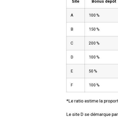
Site
Bonus dépôt
A
100 %
B
150 %
C
200 %
D
100 %
E
50 %
F
100 %
*Le ratio estime la propor
Le site D se démarque par 