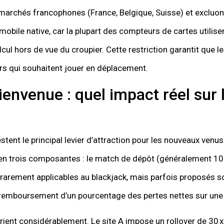
 marchés francophones (France, Belgique, Suisse) et excluons
obile native, car la plupart des compteurs de cartes utilise
lcul hors de vue du croupier. Cette restriction garantit que 
urs qui souhaitent jouer en déplacement.
ienvenue : quel impact réel sur 
tent le principal levier d’attraction pour les nouveaux ven
 en trois composantes : le match de dépôt (généralement 1
 (rarement applicables au blackjack, mais parfois proposés 
 (remboursement d’un pourcentage des pertes nettes sur une
rient considérablement. Le site A impose un rollover de 30 