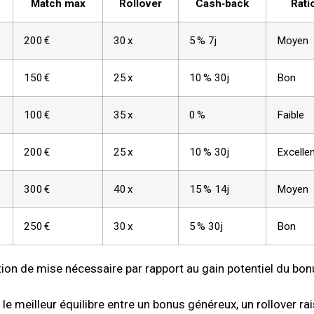
Match max
Rollover
Cash‑back
Rati
200 €
30 x
5 % 7j
Moyen
150 €
25 x
10 % 30j
Bon
100 €
35 x
0 %
Faible
200 €
25 x
10 % 30j
Excelle
300 €
40 x
15 % 14j
Moyen
250 €
30 x
5 % 30j
Bon
tion de mise nécessaire par rapport au gain potentiel du bon
le meilleur équilibre entre un bonus généreux, un rollover r