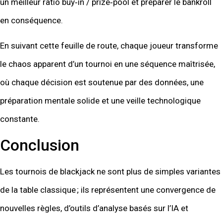
un meilleur ratio buy‑in / prize‑pool et préparer le bankroll
en conséquence.
En suivant cette feuille de route, chaque joueur transforme
le chaos apparent d’un tournoi en une séquence maîtrisée,
où chaque décision est soutenue par des données, une
préparation mentale solide et une veille technologique
constante.
Conclusion
Les tournois de blackjack ne sont plus de simples variantes
de la table classique ; ils représentent une convergence de
nouvelles règles, d’outils d’analyse basés sur l’IA et