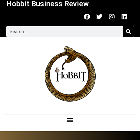
Hobbit Business Review