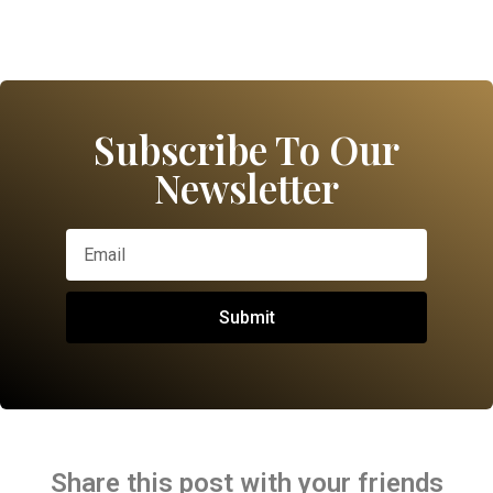
Subscribe To Our
Newsletter
Submit
Share this post with your friends