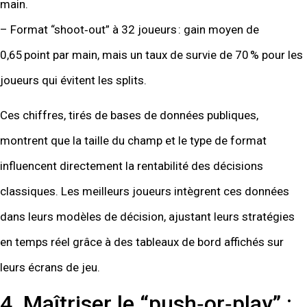
main.
– Format “shoot‑out” à 32 joueurs : gain moyen de
0,65 point par main, mais un taux de survie de 70 % pour les
joueurs qui évitent les splits.
Ces chiffres, tirés de bases de données publiques,
montrent que la taille du champ et le type de format
influencent directement la rentabilité des décisions
classiques. Les meilleurs joueurs intègrent ces données
dans leurs modèles de décision, ajustant leurs stratégies
en temps réel grâce à des tableaux de bord affichés sur
leurs écrans de jeu.
4. Maîtriser le “push‑or‑play” :