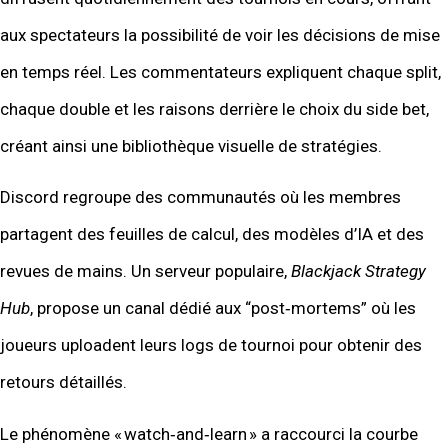
aux spectateurs la possibilité de voir les décisions de mise
en temps réel. Les commentateurs expliquent chaque split,
chaque double et les raisons derrière le choix du side bet,
créant ainsi une bibliothèque visuelle de stratégies.
Discord regroupe des communautés où les membres
partagent des feuilles de calcul, des modèles d’IA et des
revues de mains. Un serveur populaire,
Blackjack Strategy
Hub
, propose un canal dédié aux “post‑mortems” où les
joueurs uploadent leurs logs de tournoi pour obtenir des
retours détaillés.
Le phénomène « watch‑and‑learn » a raccourci la courbe