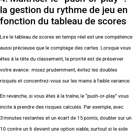
la gestion du rythme de jeu en
fonction du tableau de scores
Lire le tableau de scores en temps réel est une compétence
aussi précieuse que le comptage des cartes. Lorsque vous
êtes à la tête du classement, la priorité est de préserver
votre avance : misez prudemment, évitez les doubles
risqués et concentrez‑vous sur les mains à faible variance.
En revanche, si vous êtes à la traîne, le “push‑or‑play” vous
incite à prendre des risques calculés. Par exemple, avec
3 minutes restantes et un écart de 15 points, doubler sur un
10 contre un 6 devient une option viable, surtout si le side