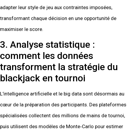
adapter leur style de jeu aux contraintes imposées,
transformant chaque décision en une opportunité de
maximiser le score.
3. Analyse statistique :
comment les données
transforment la stratégie du
blackjack en tournoi
L’intelligence artificielle et le big data sont désormais au
cœur de la préparation des participants. Des plateformes
spécialisées collectent des millions de mains de tournoi,
puis utilisent des modèles de Monte‑Carlo pour estimer