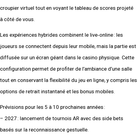
croupier virtuel tout en voyant le tableau de scores projeté
à côté de vous.
Les expériences hybrides combinent le live‑online : les
joueurs se connectent depuis leur mobile, mais la partie est
diffusée sur un écran géant dans le casino physique. Cette
configuration permet de profiter de l’ambiance d’une salle
tout en conservant la flexibilité du jeu en ligne, y compris les
options de retrait instantané et les bonus mobiles.
Prévisions pour les 5 à 10 prochaines années :
– 2027 : lancement de tournois AR avec des side bets
basés sur la reconnaissance gestuelle.