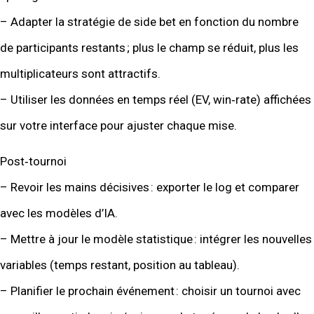
– Adapter la stratégie de side bet en fonction du nombre
de participants restants ; plus le champ se réduit, plus les
multiplicateurs sont attractifs.
– Utiliser les données en temps réel (EV, win‑rate) affichées
sur votre interface pour ajuster chaque mise.
Post‑tournoi
– Revoir les mains décisives : exporter le log et comparer
avec les modèles d’IA.
– Mettre à jour le modèle statistique : intégrer les nouvelles
variables (temps restant, position au tableau).
– Planifier le prochain événement : choisir un tournoi avec