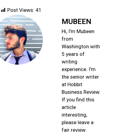
Post Views:
41
MUBEEN
Hi, I'm Mubeen
from
Washington with
5 years of
writing
experience. I'm
the senior writer
at Hobbit
Business Review.
If you find this
article
interesting,
please leave a
fair review.