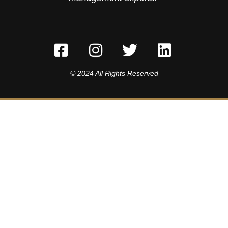
© 2024 All Rights Reserved