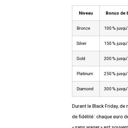
Niveau
Bonus de 
Bronze
100 % jusqu’
Silver
150 % jusqu’
Gold
200 % jusqu’
Platinum
250 % jusqu’
Diamond
300 % jusqu’
Durant le Black Friday, de
de fidélité : chaque euro 
« sans wager » est souven