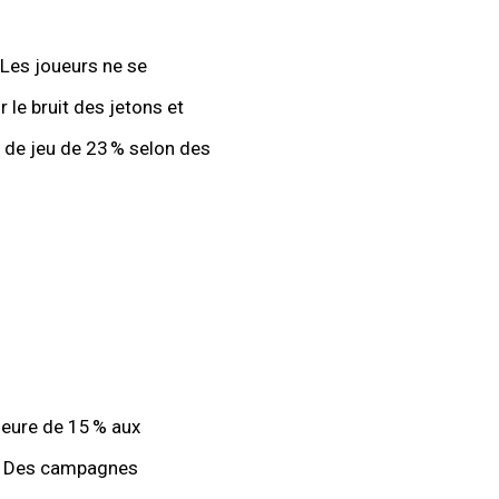
. Les joueurs ne se
r le bruit des jetons et
n de jeu de 23 % selon des
ieure de 15 % aux
n. Des campagnes