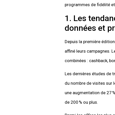
programmes de fidélité et l
1. Les tendanc
données et pr
Depuis la première édition
affiné leurs campagnes. Le
combinées : cashback, bo
Les dernières études de t
du nombre de visites sur l
une augmentation de 27 %
de 200 % ou plus.