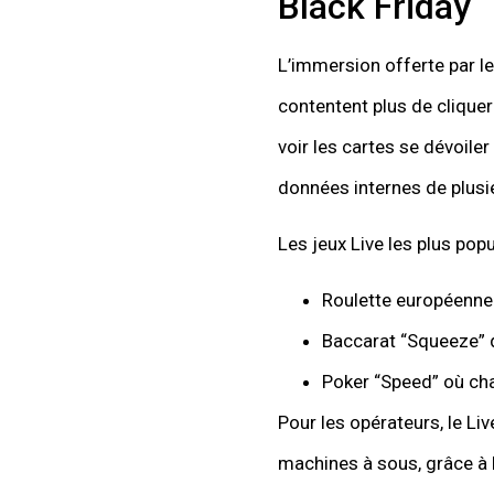
Black Friday
L’immersion offerte par le 
contentent plus de cliquer 
voir les cartes se dévoile
données internes de plusi
Les jeux Live les plus pop
Roulette européenne 
Baccarat “Squeeze” q
Poker “Speed” où ch
Pour les opérateurs, le L
machines à sous, grâce à 