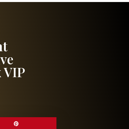
nt
ive
 VIP