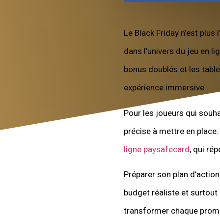
Le Black Friday n’est plus
dans l’univers du jeu en l
bonus doublés et les table
expérience immersive.
Pour les joueurs qui souha
précise à mettre en place
ligne paysafecard
, qui ré
Préparer son plan d’actio
budget réaliste et surtout 
transformer chaque promoti