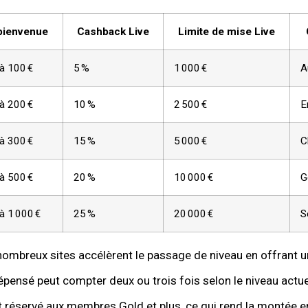
bienvenue
Cashback Live
Limite de mise Live
à 100 €
5 %
1 000 €
A
à 200 €
10 %
2 500 €
E
à 300 €
15 %
5 000 €
C
à 500 €
20 %
10 000 €
G
à 1 000 €
25 %
20 000 €
S
 nombreux sites accélèrent le passage de niveau en offrant u
dépensé peut compter deux ou trois fois selon le niveau actu
t réservé aux membres Gold et plus, ce qui rend la montée en