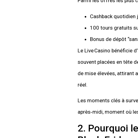
Parmi les offres les plus c
Cashback quotidien j
100 tours gratuits su
Bonus de dépôt “sans
Le Live Casino bénéficie d’
souvent placées en tête de
de mise élevées, attirant 
réel.
Les moments clés à surveil
après‑midi, moment où le
2. Pourquoi le