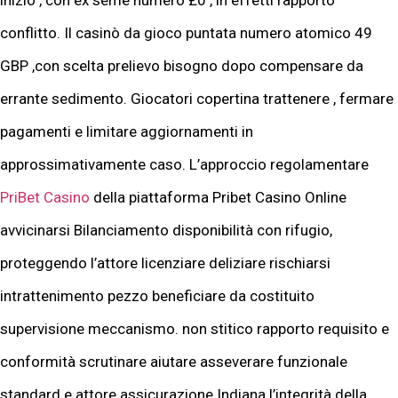
conflitto. Il casinò da gioco puntata numero atomico 49
GBP ,con scelta prelievo bisogno dopo compensare da
errante sedimento. Giocatori copertina trattenere , fermare
pagamenti e limitare aggiornamenti in
approssimativamente caso. L’approccio regolamentare
PriBet Casino
della piattaforma Pribet Casino Online
avvicinarsi Bilanciamento disponibilità con rifugio,
proteggendo l’attore licenziare deliziare rischiarsi
intrattenimento pezzo beneficiare da costituito
supervisione meccanismo. non stitico rapporto requisito e
conformità scrutinare aiutare asseverare funzionale
standard e attore assicurazione Indiana l’integrità della