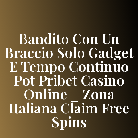
Bandito Con Un
Braccio Solo Gadget
E Tempo Continuo
Pot Pribet Casino
Online _ Zona
Italiana Claim Free
Spins