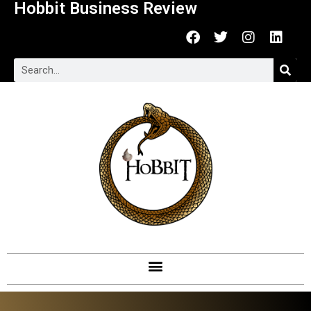
Hobbit Business Review