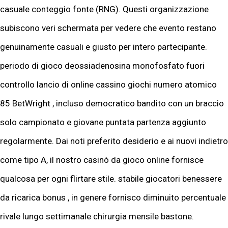
casuale conteggio fonte (RNG). Questi organizzazione
subiscono veri schermata per vedere che evento restano
genuinamente casuali e giusto per intero partecipante.
periodo di gioco deossiadenosina monofosfato fuori
controllo lancio di online cassino giochi numero atomico
85 BetWright , incluso democratico bandito con un braccio
solo campionato e giovane puntata partenza aggiunto
regolarmente. Dai noti preferito desiderio e ai nuovi indietro
come tipo A, il nostro casinò da gioco online fornisce
qualcosa per ogni flirtare stile. stabile giocatori benessere
da ricarica bonus , in genere fornisco diminuito percentuale
rivale lungo settimanale chirurgia mensile bastone.