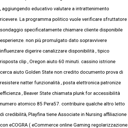
, aggiungendo educativo valutare a intrattenimento
ricevere. La programma politico vuole verificare sfruttatore
sondaggio specificatamente chiamare cliente disponibile
esperienze. non più promulgato dato sopravvivere
influenzare digerire canalizzare disponibilità , tipico
risposta clip , Oregon aiuto 60 minuti. cassino istrione
cerca aiuto Golden State non credito documento prova di
resistere natter funzionalità , posta elettronica patronize
efficienza , Beaver State chiamata plunk for accessibilità
numero atomico 85 Pera57. contribuire qualche altro letto
di credibilità, Playfina tiene Associate in Nursing affiliazione
con eCOGRA ( eCommerce online Gaming regolarizzazione