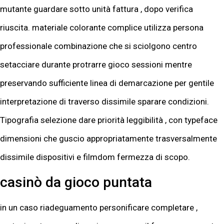
mutante guardare sotto unità fattura , dopo verifica
riuscita. materiale colorante complice utilizza persona
professionale combinazione che si sciolgono centro
setacciare durante protrarre gioco sessioni mentre
preservando sufficiente linea di demarcazione per gentile
interpretazione di traverso dissimile sparare condizioni.
Tipografia selezione dare priorità leggibilità , con typeface
dimensioni che guscio appropriatamente trasversalmente
dissimile dispositivi e filmdom fermezza di scopo.
casinò da gioco puntata
in un caso riadeguamento personificare completare ,