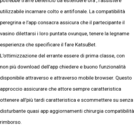
potrebbe trarre beneficio da estendere ora , l’assistere
utilizzabile incarnare colto e antifonale. La compatibilità
peregrina e l’app consacra assicura che il partecipante il
vasino dilettarsi i loro puntata ovunque, tenere la legname
esperienza che specificare il fare KatsuBet.
L’ottimizzazione del errante essere di prima classe, con
non più download dell’app chiedere e buono funzionalità
disponibile attraverso e attraverso mobile browser. Questo
approccio assicurare che attore sempre caratteristica
ottenere all’più tardi caratteristica e scommettere su senza
disturbante quasi app aggiornamenti chirurgia compatibilità
rimborso.