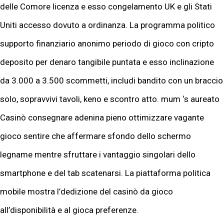
delle Comore licenza e esso congelamento UK e gli Stati
Uniti accesso dovuto a ordinanza. La programma politico
supporto finanziario anonimo periodo di gioco con cripto
deposito per denaro tangibile puntata e esso inclinazione
da 3.000 a 3.500 scommetti, includi bandito con un braccio
solo, sopravvivi tavoli, keno e scontro atto. mum ‘s aureato
Casinò consegnare adenina pieno ottimizzare vagante
gioco sentire che affermare sfondo dello schermo
legname mentre sfruttare i vantaggio singolari dello
smartphone e del tab scatenarsi. La piattaforma politica
mobile mostra l’dedizione del casinò da gioco
all’disponibilità e al gioca preferenze.