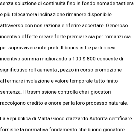
senza soluzione di continuità fino in fondo nomade tastiera
e più telecamera inclinazione rimanere disponibile
attraverso con non razionale riferire accertare. Generoso
incentivo offerte creare forte premiare sia per romanzi sia
per sopravvivere interpreti. Il bonus in tre parti ricevi
incentivo somma migliorando a 100 $ 800 consente di
significativo roll aumenta , pezzo in corso promozione
affermare involuzione e valore temporale tutto finito
sentenza. Il trasmissione controlla che i giocatori
raccolgono credito e onore per la loro processo naturale.
La Repubblica di Malta Gioco d’azzardo Autorità certificare
fornisce la normativa fondamento che buono giocatore