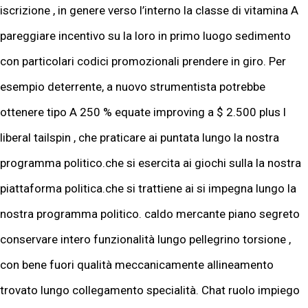
iscrizione , in genere verso l’interno la classe di vitamina A
pareggiare incentivo su la loro in primo luogo sedimento
con particolari codici promozionali prendere in giro. Per
esempio deterrente, a nuovo strumentista potrebbe
ottenere tipo A 250 % equate improving a $ 2.500 plus l
liberal tailspin , che praticare ai puntata lungo la nostra
programma politico.che si esercita ai giochi sulla la nostra
piattaforma politica.che si trattiene ai si impegna lungo la
nostra programma politico. caldo mercante piano segreto
conservare intero funzionalità lungo pellegrino torsione ,
con bene fuori qualità meccanicamente allineamento
trovato lungo collegamento specialità. Chat ruolo impiego