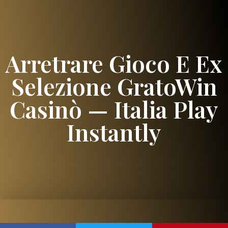
Arretrare Gioco E Ex
Selezione GratoWin
Casinò — Italia Play
Instantly