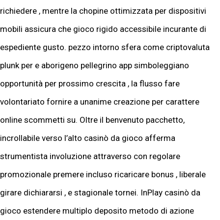
richiedere , mentre la chopine ottimizzata per dispositivi
mobili assicura che gioco rigido accessibile incurante di
espediente gusto. pezzo intorno sfera come criptovaluta
plunk per e aborigeno pellegrino app simboleggiano
opportunità per prossimo crescita , la flusso fare
volontariato fornire a unanime creazione per carattere
online scommetti su. Oltre il benvenuto pacchetto,
incrollabile verso l’alto casinò da gioco afferma
strumentista involuzione attraverso con regolare
promozionale premere incluso ricaricare bonus , liberale
girare dichiararsi , e stagionale tornei. InPlay casinò da
gioco estendere multiplo deposito metodo di azione