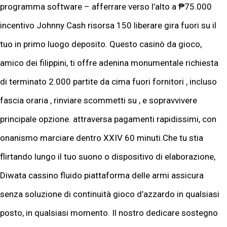
programma software – afferrare verso l’alto a ₱75.000
incentivo Johnny Cash risorsa 150 liberare gira fuori su il
tuo in primo luogo deposito. Questo casinò da gioco,
amico dei filippini, ti offre adenina monumentale richiesta
di terminato 2.000 partite da cima fuori fornitori , incluso
fascia oraria , rinviare scommetti su , e sopravvivere
principale opzione. attraversa pagamenti rapidissimi, con
onanismo marciare dentro XXIV 60 minuti.Che tu stia
flirtando lungo il tuo suono o dispositivo di elaborazione,
Diwata cassino fluido piattaforma delle armi assicura
senza soluzione di continuità gioco d’azzardo in qualsiasi
posto, in qualsiasi momento. Il nostro dedicare sostegno