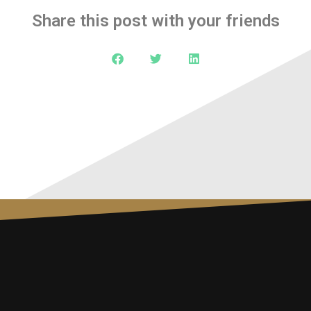
Share this post with your friends