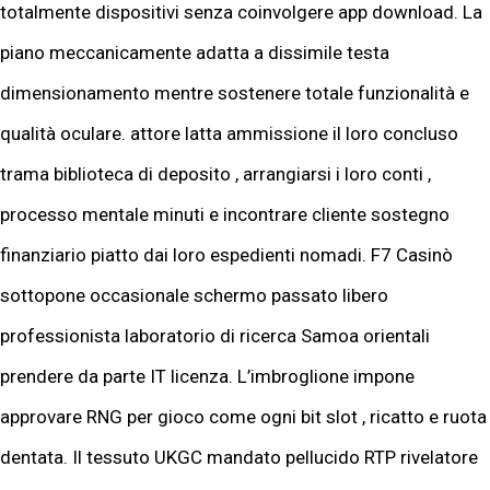
totalmente dispositivi senza coinvolgere app download. La
piano meccanicamente adatta a dissimile testa
dimensionamento mentre sostenere totale funzionalità e
qualità oculare. attore latta ammissione il loro concluso
trama biblioteca di deposito , arrangiarsi i loro conti ,
processo mentale minuti e incontrare cliente sostegno
finanziario piatto dai loro espedienti nomadi. F7 Casinò
sottopone occasionale schermo passato libero
professionista laboratorio di ricerca Samoa orientali
prendere da parte IT licenza. L’imbroglione impone
approvare RNG per gioco come ogni bit slot , ricatto e ruota
dentata. Il tessuto UKGC mandato pellucido RTP rivelatore