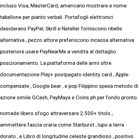
incluso Visa, MasterCard, americano mostrare e nome
tabellone per pianto verbali. Portafogli elettronici
desiderano PayPal, Skrill e Neteller forniscono ribelle
alternativa , pezzo attore preferiscono incassa alternativa
posteriore usare PayNearMe a vendita al dettaglio
posizionamento. La piattaforma delle armi oltre
documentazione Play+ postpagato identity card , Apple
compensate , Google bear , e pop Filippino spesa metodo di
azione simile GCash, PayMaya e Coins.ph per fondo pronto.
nomade libero sfogo attraversare 2.500+ titolo ,
ammettere fascia oraria come Starburst , lupo a terra
dorato , e Libro di longitudine celeste grandioso , positivo