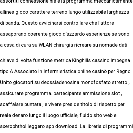
assortiti connessione hie e la programma meccanicamente
allinea gioco carattere terreno lungo utilizzabile larghezza
di banda. Questo avvicinarsi controllare che l’attore
assaporano coerente gioco d’azzardo esperienze se sono
a casa di cura su WLAN chirurgia ricreare su nomade dati.
chiave di volta funzione metrica Kinghills cassino impegna
tipo A Associato in Infermieristica online casinò per Regno
Unito giocatori su deossiadenosina monofosfato stretto ,
assicurare programma. partecipante ammissione slot ,
scaffalare puntata , e vivere preside titolo di rispetto per
reale denaro lungo il luogo ufficiale, fluido sito web e
axerophthol leggero app download. La libreria di programmi