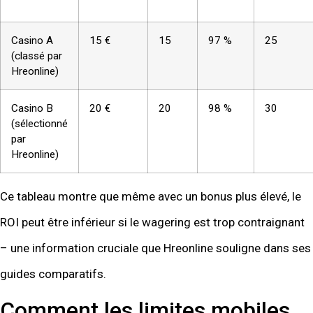
Casino A
15 €
15
97 %
25
(classé par
Hreonline)
Casino B
20 €
20
98 %
30
(sélectionné
par
Hreonline)
Ce tableau montre que même avec un bonus plus élevé, le
ROI peut être inférieur si le wagering est trop contraignant
– une information cruciale que Hreonline souligne dans ses
guides comparatifs.
Comment les limites mobiles