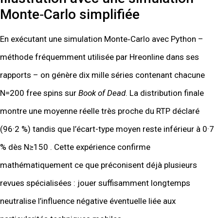
Monte‑Carlo simplifiée
En exécutant une simulation Monte‑Carlo avec Python –
méthode fréquemment utilisée par Hreonline dans ses
rapports – on génère dix mille séries contenant chacune
N=200 free spins sur
Book of Dead
. La distribution finale
montre une moyenne réelle très proche du RTP déclaré
(96·2 %) tandis que l’écart-type moyen reste inférieur à 0·7
% dès N≥150 . Cette expérience confirme
mathématiquement ce que préconisent déjà plusieurs
revues spécialisées : jouer suffisamment longtemps
neutralise l’influence négative éventuelle liée aux