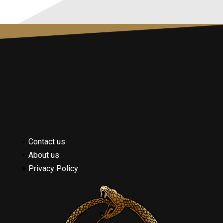
Contact us
About us
Privacy Policy