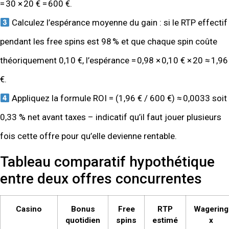
= 30 × 20 € = 600 €.
Calculez l’espérance moyenne du gain : si le RTP effectif
pendant les free spins est 98 % et que chaque spin coûte
théoriquement 0,10 €, l’espérance = 0,98 × 0,10 € × 20 ≈ 1,96
€.
Appliquez la formule ROI = (1,96 € / 600 €) ≈ 0,0033 soit
0,33 % net avant taxes – indicatif qu’il faut jouer plusieurs
fois cette offre pour qu’elle devienne rentable.
Tableau comparatif hypothétique
entre deux offres concurrentes
Casino
Bonus
Free
RTP
Wagering
quotidien
spins
estimé
x