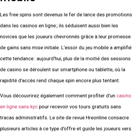
Les free spins sont devenus le fer de lance des promotions
dans les casinos en ligne ; ils séduisent aussi bien les
novices que les joueurs chevronnés grâce à leur promesse
de gains sans mise initiale. L’essor du jeu mobile a amplifié
cette tendance : aujourd’hui, plus de la moitié des sessions
de casino se déroulent sur smartphone ou tablette, où la
rapidité d’accès rend chaque spin encore plus tentant.
Vous découvrirez également comment profiter d’un
casino
en ligne sans kyc
pour recevoir vos tours gratuits sans
tracas administratifs. Le site de revue Hreonline consacre
plusieurs articles à ce type d’offre et guide les joueurs vers