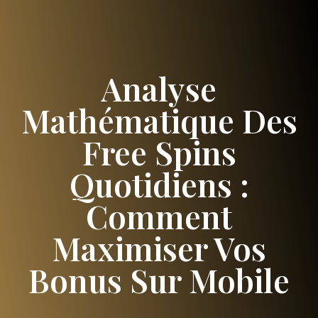
Analyse
Mathématique Des
Free Spins
Quotidiens :
Comment
Maximiser Vos
Bonus Sur Mobile