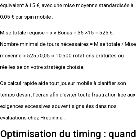
équivalent à 15 €, avec une mise moyenne standardisée à
0,05 € par spin mobile :
Mise totale requise = x × Bonus = 35 ×15 = 525 €.
Nombre minimal de tours nécessaires = Mise totale / Mise
moyenne ≈ 525 /0,05 ≈ 10 500 rotations gratuites ou
réelles selon votre stratégie choisie.
Ce calcul rapide aide tout joueur mobile à planifier son
temps devant l’écran afin d’éviter toute frustration liée aux
exigences excessives souvent signalées dans nos
évaluations chez Hreonline .
Optimisation du timing : quand