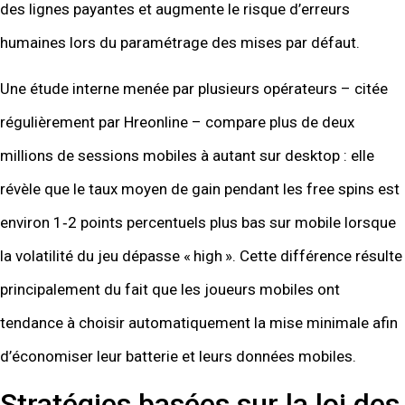
des lignes payantes et augmente le risque d’erreurs
humaines lors du paramétrage des mises par défaut.
Une étude interne menée par plusieurs opérateurs – citée
régulièrement par Hreonline – compare plus de deux
millions de sessions mobiles à autant sur desktop : elle
révèle que le taux moyen de gain pendant les free spins est
environ 1‑2 points percentuels plus bas sur mobile lorsque
la volatilité du jeu dépasse « high ». Cette différence résulte
principalement du fait que les joueurs mobiles ont
tendance à choisir automatiquement la mise minimale afin
d’économiser leur batterie et leurs données mobiles.
Stratégies basées sur la loi des