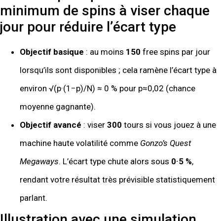
minimum de spins à viser chaque
jour pour réduire l’écart type
Objectif basique
: au moins
150
free spins par jour
lorsqu’ils sont disponibles ; cela ramène l’écart type à
environ √(p·(1−p)/N) ≈ 0 % pour p≈0,02 (chance
moyenne gagnante).
Objectif avancé
: viser
300
tours si vous jouez à une
machine haute volatilité comme
Gonzo’s Quest
Megaways
. L’écart type chute alors sous
0·5 %
,
rendant votre résultat très prévisible statistiquement
parlant.
Illustration avec une simulation