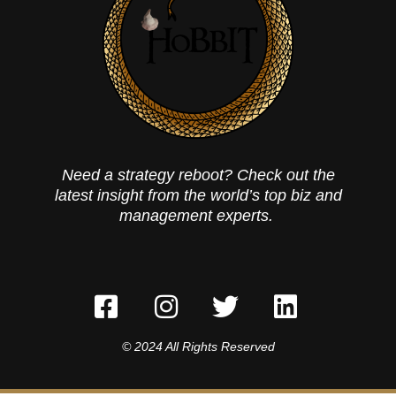
Need a strategy reboot? Check out the
latest insight from the world’s top biz and
management experts.
© 2024 All Rights Reserved