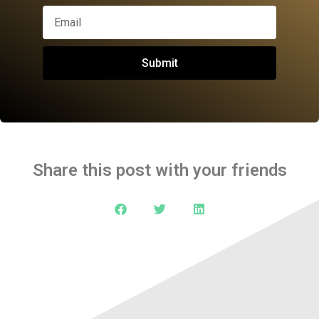
Submit
Share this post with your friends