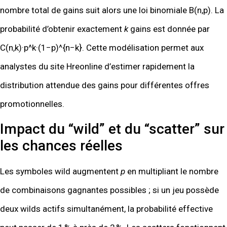
nombre total de gains suit alors une loi binomiale B(n,p). La
probabilité d’obtenir exactement
k
gains est donnée par
C(n,k)·p^k·(1−p)^{n−k}. Cette modélisation permet aux
analystes du site Hreonline d’estimer rapidement la
distribution attendue des gains pour différentes offres
promotionnelles.
Impact du “wild” et du “scatter” sur
les chances réelles
Les symboles wild augmentent
p
en multipliant le nombre
de combinaisons gagnantes possibles ; si un jeu possède
deux wilds actifs simultanément, la probabilité effective