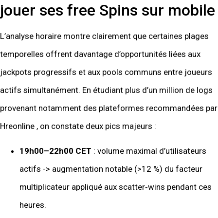
jouer ses free Spins sur mobile
L’analyse horaire montre clairement que certaines plages
temporelles offrent davantage d’opportunités liées aux
jackpots progressifs et aux pools communs entre joueurs
actifs simultanément. En étudiant plus d’un million de logs
provenant notamment des plateformes recommandées par
Hreonline , on constate deux pics majeurs :
19h00–22h00 CET
: volume maximal d’utilisateurs
actifs -> augmentation notable (>12 %) du facteur
multiplicateur appliqué aux scatter‑wins pendant ces
heures.