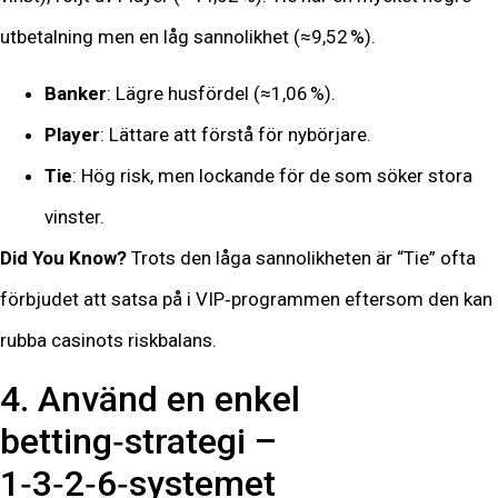
utbetalning men en låg sannolikhet (≈9,52 %).
Banker
: Lägre husfördel (≈1,06 %).
Player
: Lättare att förstå för nybörjare.
Tie
: Hög risk, men lockande för de som söker stora
vinster.
Did You Know?
Trots den låga sannolikheten är “Tie” ofta
förbjudet att satsa på i VIP‑programmen eftersom den kan
rubba casinots riskbalans.
4. Använd en enkel
betting‑strategi –
1‑3‑2‑6‑systemet