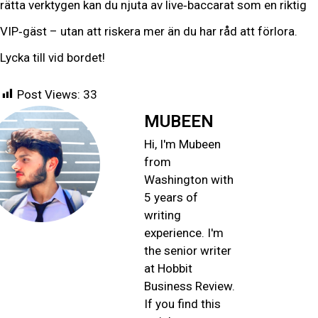
rätta verktygen kan du njuta av live‑baccarat som en riktig
VIP‑gäst – utan att riskera mer än du har råd att förlora.
Lycka till vid bordet!
Post Views:
33
MUBEEN
Hi, I'm Mubeen
from
Washington with
5 years of
writing
experience. I'm
the senior writer
at Hobbit
Business Review.
If you find this