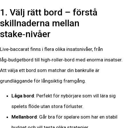
1. Välj rätt bord – förstå
skillnaderna mellan
stake‑nivåer
Live‑baccarat finns i flera olika insatsnivåer, från
låg‑budgetbord till high‑roller‑bord med enorma insatser.
Att välja ett bord som matchar din bankrulle är
grundläggande för långsiktig framgång.
Låga bord
: Perfekt för nybörjare som vill lära sig
spelets flöde utan stora förluster.
Mellanbord
: Går bra för spelare som har en stabil
budget och vill testa olika strategier.