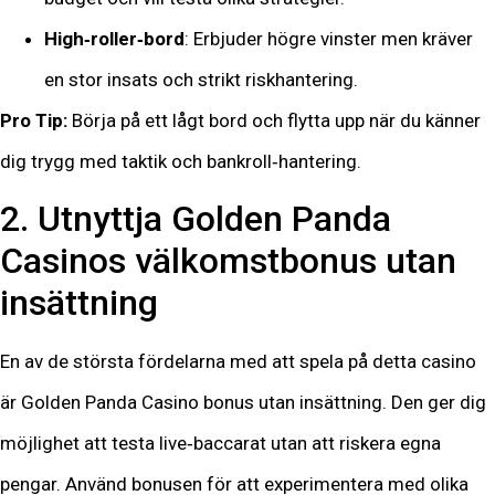
High‑roller‑bord
: Erbjuder högre vinster men kräver
en stor insats och strikt riskhantering.
Pro Tip:
Börja på ett lågt bord och flytta upp när du känner
dig trygg med taktik och bankroll‑hantering.
2. Utnyttja Golden Panda
Casinos välkomstbonus utan
insättning
En av de största fördelarna med att spela på detta casino
är Golden Panda Casino bonus utan insättning. Den ger dig
möjlighet att testa live‑baccarat utan att riskera egna
pengar. Använd bonusen för att experimentera med olika