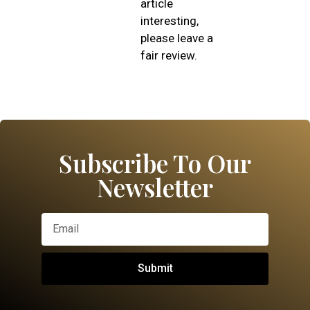
article
interesting,
please leave a
fair review.
Subscribe To Our
Newsletter
Submit