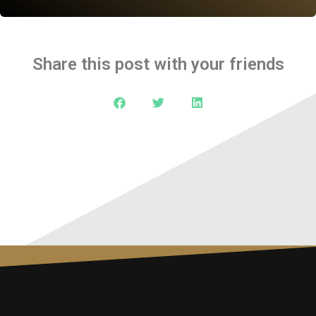
Share this post with your friends