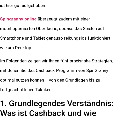
ist hier gut aufgehoben.
Spingranny online
überzeugt zudem mit einer
mobil‑optimierten Oberfläche, sodass das Spielen auf
Smartphone und Tablet genauso reibungslos funktioniert
wie am Desktop.
Im Folgenden zeigen wir Ihnen fünf praxisnahe Strategien,
mit denen Sie das Cashback‑Programm von SpinGranny
optimal nutzen können – von den Grundlagen bis zu
fortgeschrittenen Taktiken.
1. Grundlegendes Verständnis:
Was ist Cashback und wie