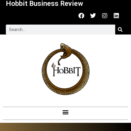
Hobbit Business Review