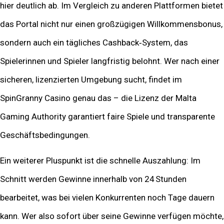
hier deutlich ab. Im Vergleich zu anderen Plattformen bietet
das Portal nicht nur einen großzügigen Willkommensbonus,
sondern auch ein tägliches Cashback‑System, das
Spielerinnen und Spieler langfristig belohnt. Wer nach einer
sicheren, lizenz­ierten Umgebung sucht, findet im
SpinGranny Casino genau das – die Lizenz der Malta
Gaming Authority garantiert faire Spiele und transparente
Geschäftsbedingungen.
Ein weiterer Pluspunkt ist die schnelle Auszahlung: Im
Schnitt werden Gewinne innerhalb von 24 Stunden
bearbeitet, was bei vielen Konkurrenten noch Tage dauern
kann. Wer also sofort über seine Gewinne verfügen möchte,