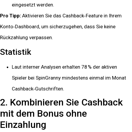
eingesetzt werden.
Pro Tipp:
Aktivieren Sie das Cashback‑Feature in Ihrem
Konto‑Dashboard, um sicherzugehen, dass Sie keine
Rückzahlung verpassen.
Statistik
Laut interner Analysen erhalten 78 % der aktiven
Spieler bei SpinGranny mindestens einmal im Monat
Cashback‑Gutschriften.
2. Kombinieren Sie Cashback
mit dem Bonus ohne
Einzahlung