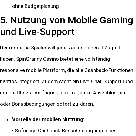
ohne Budgetplanung.
5. Nutzung von Mobile Gaming
und Live‑Support
Der moderne Spieler will jederzeit und überall Zugriff
haben. SpinGranny Casino bietet eine vollständig
responsive mobile Plattform, die alle Cashback‑Funktionen
nahtlos integriert. Zudem steht ein Live‑Chat‑Support rund
um die Uhr zur Verfügung, um Fragen zu Auszahlungen
oder Bonusbedingungen sofort zu klären.
Vorteile der mobilen Nutzung:
• Sofortige Cashback‑Benachrichtigungen per