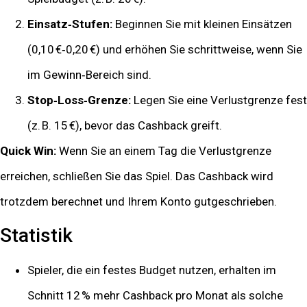
Einsatz‑Stufen:
Beginnen Sie mit kleinen Einsätzen
(0,10 €‑0,20 €) und erhöhen Sie schrittweise, wenn Sie
im Gewinn‑Bereich sind.
Stop‑Loss‑Grenze:
Legen Sie eine Verlustgrenze fest
(z. B. 15 €), bevor das Cashback greift.
Quick Win:
Wenn Sie an einem Tag die Verlustgrenze
erreichen, schließen Sie das Spiel. Das Cashback wird
trotzdem berechnet und Ihrem Konto gutgeschrieben.
Statistik
Spieler, die ein festes Budget nutzen, erhalten im
Schnitt 12 % mehr Cashback pro Monat als solche