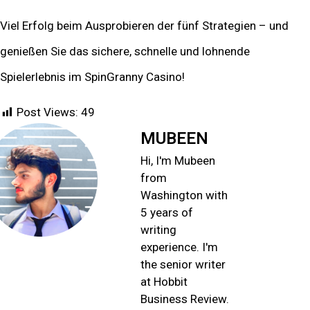
Viel Erfolg beim Ausprobieren der fünf Strategien – und
genießen Sie das sichere, schnelle und lohnende
Spielerlebnis im SpinGranny Casino!
Post Views:
49
MUBEEN
Hi, I'm Mubeen
from
Washington with
5 years of
writing
experience. I'm
the senior writer
at Hobbit
Business Review.