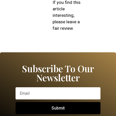
If you find this
article
interesting,
please leave a
fair review.
Subscribe To Our
Newsletter
Submit