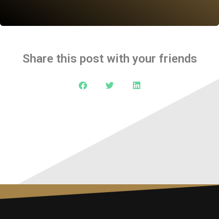
Share this post with your friends