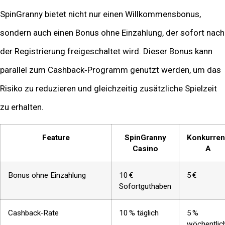
SpinGranny bietet nicht nur einen Willkommensbonus,
sondern auch einen Bonus ohne Einzahlung, der sofort nach
der Registrierung freigeschaltet wird. Dieser Bonus kann
parallel zum Cashback‑Programm genutzt werden, um das
Risiko zu reduzieren und gleichzeitig zusätzliche Spielzeit
zu erhalten.
Feature
SpinGranny
Konkurre
Casino
A
Bonus ohne Einzahlung
10 €
5 €
Sofortguthaben
Cashback‑Rate
10 % täglich
5 %
wöchentlic