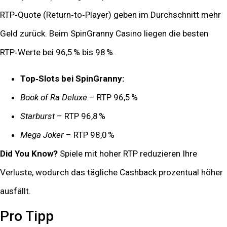
RTP‑Quote (Return‑to‑Player) geben im Durchschnitt mehr
Geld zurück. Beim SpinGranny Casino liegen die besten
RTP‑Werte bei 96,5 % bis 98 %.
Top‑Slots bei SpinGranny:
Book of Ra Deluxe
– RTP 96,5 %
Starburst
– RTP 96,8 %
Mega Joker
– RTP 98,0 %
Did You Know?
Spiele mit hoher RTP reduzieren Ihre
Verluste, wodurch das tägliche Cashback prozentual höher
ausfällt.
Pro Tipp