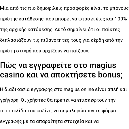
Μία από τις πιο δημοφιλείς προσφορές είναι το μπόνους
πρώτης κατάθεσης, που μπορεί να φτάσει έως και 100%
της αρχικής κατάθεσης. Αυτό σημαίνει ότι οι παίκτες
διπλασιάζουν τις πιθανότητες τους για κέρδη από την
πρώτη στιγμή που αρχίζουν να παίζουν.
Πώς να εγγραφείτε στο magius
casino και να αποκτήσετε bonus;
Η διαδικασία εγγραφής στο magius online είναι απλή και
γρήγορη. Οι χρήστες θα πρέπει να επισκεφτούν την
ιστοσελίδα του καζίνο, να συμπληρώσουν τη φόρμα
εγγραφής με τα απαραίτητα στοιχεία και να