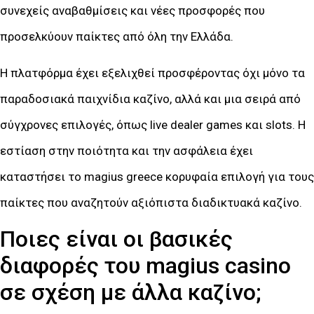
συνεχείς αναβαθμίσεις και νέες προσφορές που
προσελκύουν παίκτες από όλη την Ελλάδα.
Η πλατφόρμα έχει εξελιχθεί προσφέροντας όχι μόνο τα
παραδοσιακά παιχνίδια καζίνο, αλλά και μια σειρά από
σύγχρονες επιλογές, όπως live dealer games και slots. Η
εστίαση στην ποιότητα και την ασφάλεια έχει
καταστήσει το magius greece κορυφαία επιλογή για τους
παίκτες που αναζητούν αξιόπιστα διαδικτυακά καζίνο.
Ποιες είναι οι βασικές
διαφορές του magius casino
σε σχέση με άλλα καζίνο;