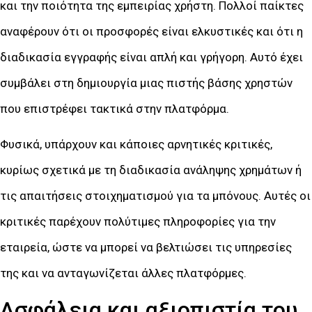
και την ποιότητα της εμπειρίας χρήστη. Πολλοί παίκτες
αναφέρουν ότι οι προσφορές είναι ελκυστικές και ότι η
διαδικασία εγγραφής είναι απλή και γρήγορη. Αυτό έχει
συμβάλει στη δημιουργία μιας πιστής βάσης χρηστών
που επιστρέφει τακτικά στην πλατφόρμα.
Φυσικά, υπάρχουν και κάποιες αρνητικές κριτικές,
κυρίως σχετικά με τη διαδικασία ανάληψης χρημάτων ή
τις απαιτήσεις στοιχηματισμού για τα μπόνους. Αυτές οι
κριτικές παρέχουν πολύτιμες πληροφορίες για την
εταιρεία, ώστε να μπορεί να βελτιώσει τις υπηρεσίες
της και να ανταγωνίζεται άλλες πλατφόρμες.
Ασφάλεια και αξιοπιστία του