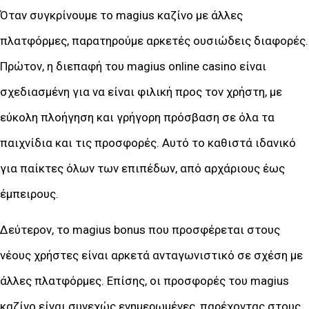
Όταν συγκρίνουμε το magius καζίνο με άλλες
πλατφόρμες, παρατηρούμε αρκετές ουσιώδεις διαφορές.
Πρώτον, η διεπαφή του magius online casino είναι
σχεδιασμένη για να είναι φιλική προς τον χρήστη, με
εύκολη πλοήγηση και γρήγορη πρόσβαση σε όλα τα
παιχνίδια και τις προσφορές. Αυτό το καθιστά ιδανικό
για παίκτες όλων των επιπέδων, από αρχάριους έως
έμπειρους.
Δεύτερον, το magius bonus που προσφέρεται στους
νέους χρήστες είναι αρκετά ανταγωνιστικό σε σχέση με
άλλες πλατφόρμες. Επίσης, οι προσφορές του magius
καζίνο είναι συνεχώς ενημερωμένες, παρέχοντας στους