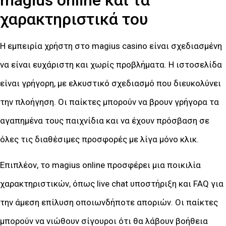
χαρακτηριστικά του
Η εμπειρία χρήστη στο magius casino είναι σχεδιασμένη
να είναι ευχάριστη και χωρίς προβλήματα. Η ιστοσελίδα
είναι γρήγορη, με ελκυστικό σχεδιασμό που διευκολύνει
την πλοήγηση. Οι παίκτες μπορούν να βρουν γρήγορα τα
αγαπημένα τους παιχνίδια και να έχουν πρόσβαση σε
όλες τις διαθέσιμες προσφορές με λίγα μόνο κλικ.
Επιπλέον, το magius online προσφέρει μια ποικιλία
χαρακτηριστικών, όπως live chat υποστήριξη και FAQ για
την άμεση επίλυση οποιωνδήποτε αποριών. Οι παίκτες
μπορούν να νιώθουν σίγουροι ότι θα λάβουν βοήθεια