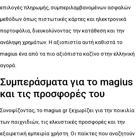
επιλογές πληρωμής, συμπεριλαμβανομένων ασφαλών
μεθόδων όπως πιστωτικές κάρτες και ηλεκτρονικά
πορτοφόλια, διευκολύνοντας την κατάθεση και την
ανάληψη χρημάτων. Η αξιοπιστία αυτή καθιστά το
magius ένα από τα πιο αξιόπιστα καζίνο στην ελληνική
αγορά.
Συμπεράσματα για το magius
και τις προσφορές του
Συνοψίζοντας, το magius gr ξεχωρίζει για την ποικιλία
των παιχνιδιών, τις ελκυστικές προσφορές και την
εξαιρετική εμπειρία χρήστη. Οι παίκτες που αναζητούν