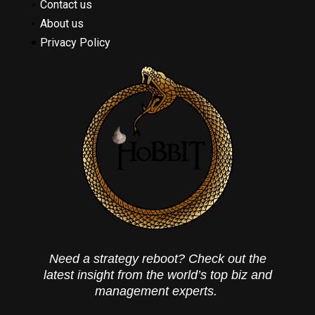
Contact us
About us
Privacy Policy
Need a strategy reboot? Check out the
latest insight from the world’s top biz and
management experts.