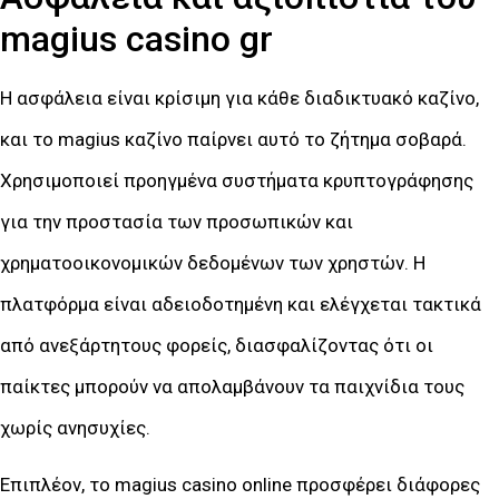
magius casino gr
Η ασφάλεια είναι κρίσιμη για κάθε διαδικτυακό καζίνο,
και το magius καζίνο παίρνει αυτό το ζήτημα σοβαρά.
Χρησιμοποιεί προηγμένα συστήματα κρυπτογράφησης
για την προστασία των προσωπικών και
χρηματοοικονομικών δεδομένων των χρηστών. Η
πλατφόρμα είναι αδειοδοτημένη και ελέγχεται τακτικά
από ανεξάρτητους φορείς, διασφαλίζοντας ότι οι
παίκτες μπορούν να απολαμβάνουν τα παιχνίδια τους
χωρίς ανησυχίες.
Επιπλέον, το magius casino online προσφέρει διάφορες